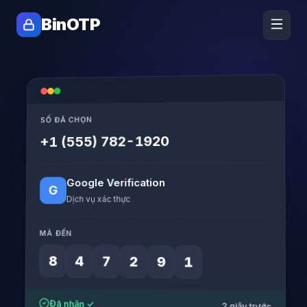
BinOTP
SỐ ĐÃ CHỌN
+1 (555) 782-1920
Google Verification
G
Dịch vụ xác thực
MÃ ĐẾN
8
4
7
2
9
1
Đã nhận ✓
2 giây trước