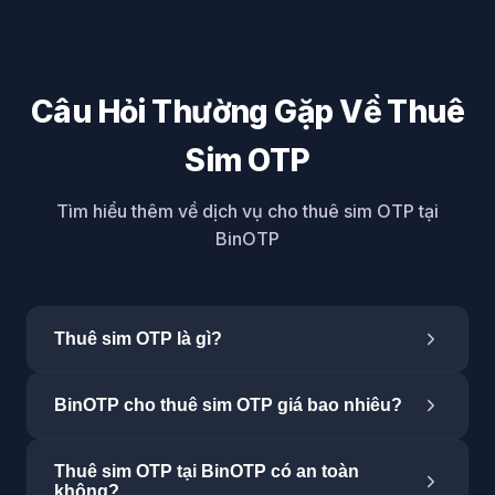
Câu Hỏi Thường Gặp Về Thuê
Sim OTP
Tìm hiểu thêm về dịch vụ cho thuê sim OTP tại
BinOTP
Thuê sim OTP là gì?
Thuê sim OTP là dịch vụ cung cấp số điện thoại ảo
BinOTP cho thuê sim OTP giá bao nhiêu?
tạm thời để nhận mã xác minh (OTP) từ các nền
tảng như Google, Facebook, Telegram, TikTok...
Giá thuê sim OTP tại BinOTP bắt đầu từ $0.10/lần
mà không cần dùng số điện thoại thật. BinOTP
Thuê sim OTP tại BinOTP có an toàn
xác minh (khoảng 2.500đ). Giá thay đổi tùy theo
không?