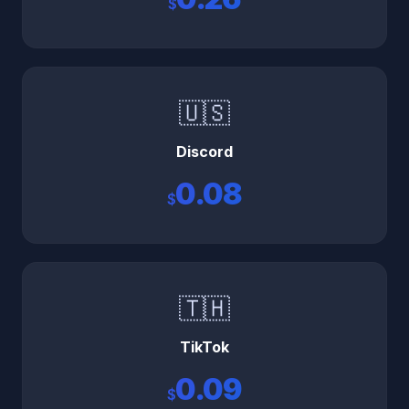
$
🇺🇸
Discord
0.08
$
🇹🇭
TikTok
0.09
$