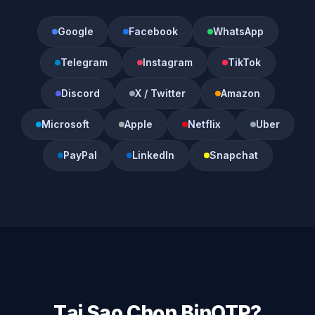
Google
Facebook
WhatsApp
Telegram
Instagram
TikTok
Discord
X / Twitter
Amazon
Microsoft
Apple
Netflix
Uber
PayPal
LinkedIn
Snapchat
Tại Sao Chọn BinOTP?