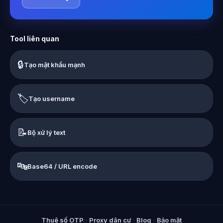
Tool liên quan
🔒
Tạo mật khẩu mạnh
🏷️
Tạo username
📝
Bộ xử lý text
🔤
Base64 / URL encode
Thuê số OTP
·
Proxy dân cư
·
Blog
·
Bảo mật