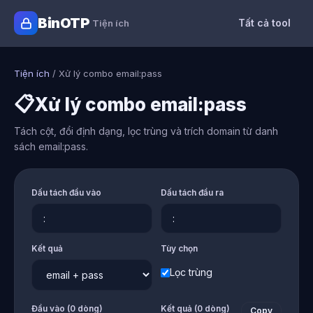
BinOTP
Tất cả tool
Tiện ích
Tiện ích
/
Xử lý combo email:pass
📋
Xử lý combo email:pass
Tách cột, đổi định dạng, lọc trùng và trích domain từ danh
sách email:pass.
Dấu tách đầu vào
Dấu tách đầu ra
Kết quả
Tùy chọn
Lọc trùng
Đầu vào (
0
dòng)
Kết quả (
0
dòng)
Copy