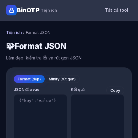
BinOTP
Tất cả tool
Tiện ích
Tiện ích
/
Format JSON
🧩
Format JSON
Làm đẹp, kiểm tra lỗi và rút gọn JSON.
Format (đẹp)
Minify (rút gọn)
JSON đầu vào
Kết quả
Copy