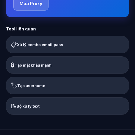
Mua Proxy
Tool liên quan
📋
Xử lý combo email:pass
🔒
Tạo mật khẩu mạnh
🏷️
Tạo username
📝
Bộ xử lý text