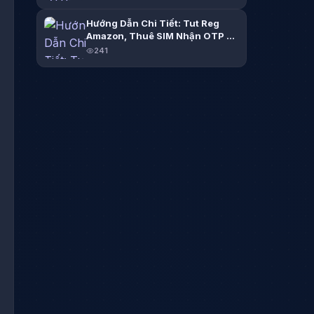
Hướng Dẫn Chi Tiết: Tut Reg
Amazon, Thuê SIM Nhận OTP Dễ
Dàng
241