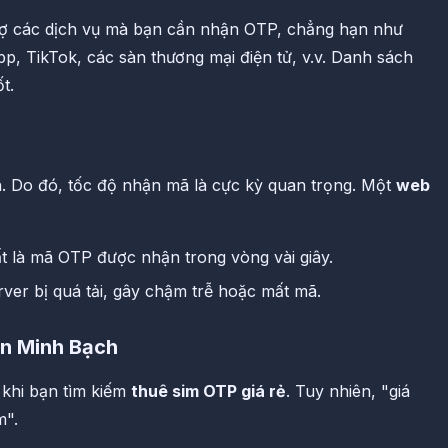
ợ các dịch vụ mà bạn cần nhận OTP, chẳng hạn như
, TikTok, các sàn thương mại điện tử, v.v. Danh sách
t.
. Do đó, tốc độ nhận mã là cực kỳ quan trọng. Một
web
t là mã OTP được nhận trong vòng vài giây.
rver bị quá tải, gây chậm trễ hoặc mất mã.
án Minh Bạch
t khi bạn tìm kiếm
thuê sim OTP giá rẻ
. Tuy nhiên, "giá
m".