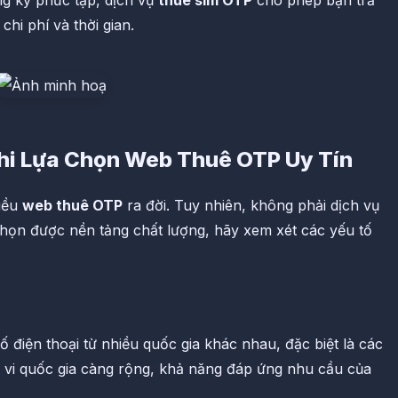
ng ký phức tạp, dịch vụ
thuê sim OTP
cho phép bạn trả
chi phí và thời gian.
hi Lựa Chọn Web Thuê OTP Uy Tín
hiều
web thuê OTP
ra đời. Tuy nhiên, không phải dịch vụ
họn được nền tảng chất lượng, hãy xem xét các yếu tố
ố điện thoại từ nhiều quốc gia khác nhau, đặc biệt là các
 vi quốc gia càng rộng, khả năng đáp ứng nhu cầu của