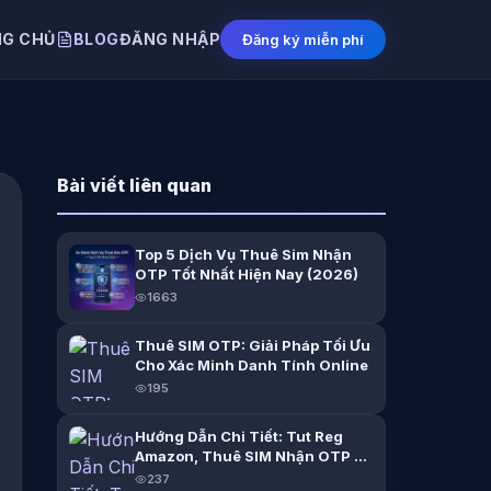
G CHỦ
BLOG
ĐĂNG NHẬP
Đăng ký miễn phí
Bài viết liên quan
Top 5 Dịch Vụ Thuê Sim Nhận
OTP Tốt Nhất Hiện Nay (2026)
1663
Thuê SIM OTP: Giải Pháp Tối Ưu
Cho Xác Minh Danh Tính Online
195
Hướng Dẫn Chi Tiết: Tut Reg
Amazon, Thuê SIM Nhận OTP Dễ
Dàng
237