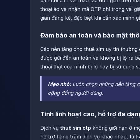
bạn chỉ cần vài thao tác đơn giản trên má
thoại ảo và nhận mã OTP chỉ trong vài giâ
gian đáng kể, đặc biệt khi cần xác minh g
Đảm bảo an toàn và bảo mật thô
Các nền tảng cho thuê sim uy tín thườn
được gửi đến an toàn và không bị lộ ra bê
thoại thật của mình bị lộ hay bị sử dụng s
Mẹo nhỏ:
Luôn chọn những nền tảng có
cộng đồng người dùng.
Tính linh hoạt cao, hỗ trợ đa dạn
Dịch vụ
thuê sim otp
không giới hạn ở mộ
hỗ trợ hàng trăm dịch vụ khác nhau, từ