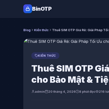
BinOTP
Blog
Kiến thức
KIẾN THỨC
Thuê SIM OTP Giá 
cho Bảo Mật & Tiệ
admin
20 tháng 4, 2026
8
phút đọc
216
lư