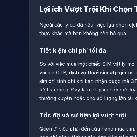
Lợi ích Vượt Trội Khi Chọn
Ngoài các lý do đã nêu, việc lựa chọn dị
thực khác mà bạn không nên bỏ qua.
Tiết kiệm chi phí tối đa
So với việc mua một chiếc SIM vật lý mới
vài mã OTP, dịch vụ
thuê sim otp giá rẻ
t
sim chỉ tính phí khi bạn nhận được mã OT
lượt sử dụng. Đây là một giải pháp cực 
thường xuyên hoặc cho số lượng lớn tài 
Tốc độ và sự tiện lợi vượt trội
Quên đi việc phải đến cửa hàng mua sim, 