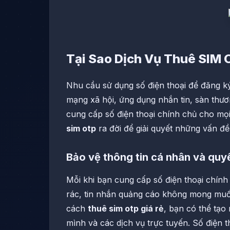
Tại Sao Dịch Vụ Thuê SIM O
Nhu cầu sử dụng số điện thoại để đăng ký
mạng xã hội, ứng dụng nhắn tin, sàn thươn
cung cấp số điện thoại chính chủ cho mọi 
sim otp
ra đời để giải quyết những vấn đề
Bảo vệ thông tin cá nhân và quyề
Mỗi khi bạn cung cấp số điện thoại chín
rác, tin nhắn quảng cáo không mong muốn,
cách
thuê sim otp giá rẻ
, bạn có thể tạo
mình và các dịch vụ trực tuyến. Số điện