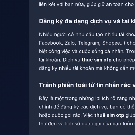
liên kết với bạn nữa, giúp giữ an toàn cho
Đăng ký đa dạng dịch vụ và tài 
Nhiều người có nhu cầu tạo nhiều tài kho
Facebook, Zalo, Telegram, Shopee...) cho
biệt công việc và cuộc sống cá nhân. Tro
tài khoản. Dịch vụ
thuê sim otp
cho phép 
đăng ký nhiều tài khoản mà không cần mu
Tránh phiền toái từ tin nhắn rá
Đây là một trong những lợi ích rõ ràng nh
chính để đăng ký các dịch vụ, bạn có thể
hoặc cuộc gọi rác. Việc
thuê sim otp
giúp
thư đến và lịch sử cuộc gọi của bạn luôn 