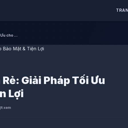
TRAN
Thuê SIM OTP Giá Rẻ: Giải Pháp Tối Ưu cho Bảo Mật & Tiện Lợi
Rẻ: Giải Pháp Tối Ưu
n Lợi
ợt xem