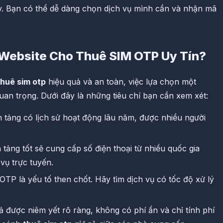
v.v. Bạn có thể dễ dàng chọn dịch vụ mình cần và nhận mã
 Website Cho Thuê SIM OTP Uy Tín?
thuê sim otp
hiệu quả và an toàn, việc lựa chọn một
uan trọng. Dưới đây là những tiêu chí bạn cần xem xét:
 tảng có lịch sử hoạt động lâu năm, được nhiều người
tảng tốt sẽ cung cấp số điện thoại từ nhiều quốc gia
vụ trực tuyến.
TP là yếu tố then chốt. Hãy tìm dịch vụ có tốc độ xử lý
 được niêm yết rõ ràng, không có phí ẩn và chỉ tính phí