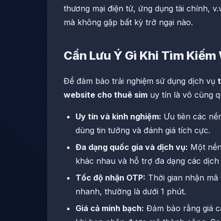
thương mại điện tử, ứng dụng tài chính, 
mà không gặp bất kỳ trở ngại nào.
Cần Lưu Ý Gì Khi Tìm Kiếm
Để đảm bảo trải nghiệm sử dụng dịch vụ
website cho thuê sim
uy tín là vô cùng q
Uy tín và kinh nghiệm:
Ưu tiên các nền
dùng tin tưởng và đánh giá tích cực.
Đa dạng quốc gia và dịch vụ:
Một nền 
khác nhau và hỗ trợ đa dạng các dịch 
Tốc độ nhận OTP:
Thời gian nhận mã O
nhanh, thường là dưới 1 phút.
Giá cả minh bạch:
Đảm bảo rằng giá cả