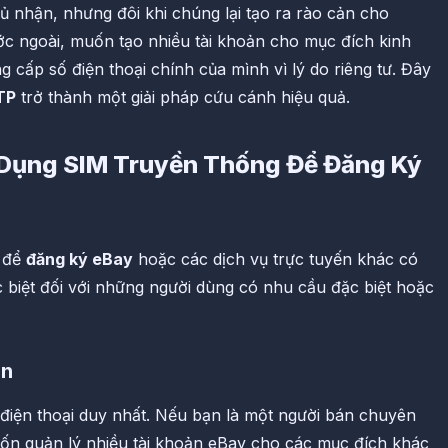
ủ nhận, nhưng đôi khi chúng lại tạo ra rào cản cho
ớc ngoài, muốn tạo nhiều tài khoản cho mục đích kinh
cấp số điện thoại chính của mình vì lý do riêng tư. Đây
TP
trở thành một giải pháp cứu cánh hiệu quả.
Dụng SIM Truyền Thống Để Đăng Ký
g để
đăng ký eBay
hoặc các dịch vụ trực tuyến khác có
c biệt đối với những người dùng có nhu cầu đặc biệt hoặc
ản
 điện thoại duy nhất. Nếu bạn là một người bán chuyên
uốn quản lý nhiều tài khoản eBay cho các mục đích khác