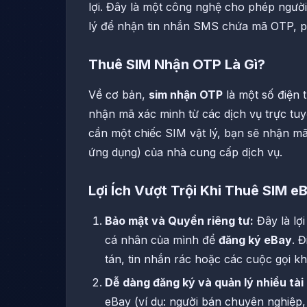
lợi. Đây là một công nghệ cho phép người
lý để nhận tin nhắn SMS chứa mã OTP, p
Thuê SIM Nhận OTP Là Gì?
Về cơ bản,
sim nhận OTP
là một số điện 
nhận mã xác minh từ các dịch vụ trực tuy
cần một chiếc SIM vật lý, bạn sẽ nhận m
ứng dụng) của nhà cung cấp dịch vụ.
Lợi Ích Vượt Trội Khi Thuê SIM e
Bảo mật và Quyền riêng tư:
Đây là lợ
cá nhân của mình để
đăng ký eBay
. 
tán, tin nhắn rác hoặc các cuộc gọi 
Dễ dàng đăng ký và quản lý nhiều tài
eBay (ví dụ: người bán chuyên nghiệp,