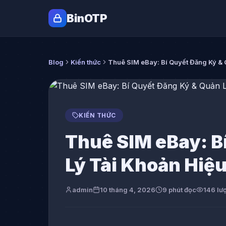
BinOTP
Blog
Kiến thức
KIẾN THỨC
Thuê SIM eBay: B
Lý Tài Khoản Hiệ
admin
10 tháng 4, 2026
9
phút đọc
146
lư