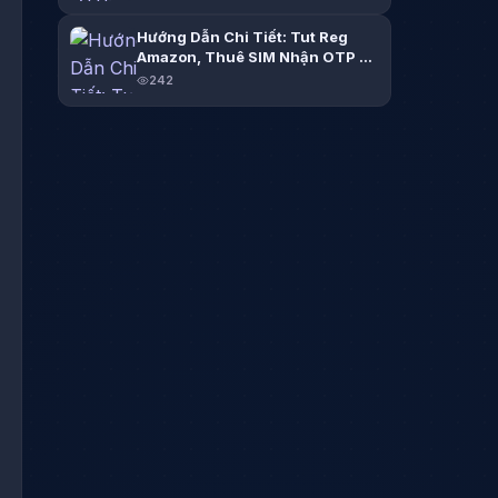
Hướng Dẫn Chi Tiết: Tut Reg
Amazon, Thuê SIM Nhận OTP Dễ
Dàng
242