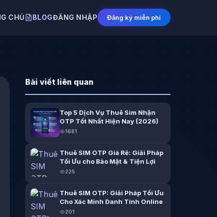
G CHỦ
BLOG
ĐĂNG NHẬP
Đăng ký miễn phí
Bài viết liên quan
Top 5 Dịch Vụ Thuê Sim Nhận
OTP Tốt Nhất Hiện Nay (2026)
1681
Thuê SIM OTP Giá Rẻ: Giải Pháp
Tối Ưu cho Bảo Mật & Tiện Lợi
225
Thuê SIM OTP: Giải Pháp Tối Ưu
Cho Xác Minh Danh Tính Online
201