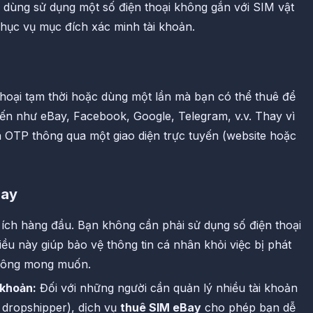
 dùng sử dụng một số điện thoại không gắn với SIM vật
hục vụ mục đích xác minh tài khoản.
thoại tạm thời hoặc dùng một lần mà bạn có thể thuê để
ến như eBay, Facebook, Google, Telegram, v.v. Thay vì
ã OTP thông qua một giao diện trực tuyến (website hoặc
Bay
i ích hàng đầu. Bạn không cần phải sử dụng số điện thoại
Điều này giúp bảo vệ thông tin cá nhân khỏi việc bị phát
không mong muốn.
 khoản:
Đối với những người cần quản lý nhiều tài khoản
 dropshipper), dịch vụ
thuê SIM eBay
cho phép bạn dễ