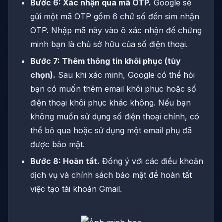
Bước 6: Xác nhận qua mã OTP.
Google sẽ
gửi một mã OTP gồm 6 chữ số đến sim nhận
OTP. Nhập mã này vào ô xác nhận để chứng
minh bạn là chủ sở hữu của số điện thoại.
Bước 7: Thêm thông tin khôi phục (tùy
chọn).
Sau khi xác minh, Google có thể hỏi
bạn có muốn thêm email khôi phục hoặc số
điện thoại khôi phục khác không. Nếu bạn
không muốn sử dụng số điện thoại chính, có
thể bỏ qua hoặc sử dụng một email phụ đã
được bảo mật.
Bước 8: Hoàn tất.
Đồng ý với các điều khoản
dịch vụ và chính sách bảo mật để hoàn tất
việc tạo tài khoản Gmail.