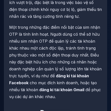
ích vượt trội, đặc biệt là trong việc bảo vệ số
điện thoại chính khỏi nguy cơ bị lộ, giảm thiểu tin
nhắn rác và tăng cường tính riêng tư.
Một trong những đặc điểm nổi bật của sim nhận
OTP là tính linh hoạt. Người dùng có thể sở hữu
nhiều sim nhận OTP để quản lý các tài khoản
khác nhau một cách độc lập, tránh tình trạng
phụ thuộc vào một số điện thoại duy nhất. Điều
này đặc biệt hữu ích cho những cá nhân hoặc
doanh nghiệp cần quản lý số lượng lớn tài khoản
trực tuyến, ví dụ như để
đăng kí tài khoản
Facebook
cho mục đích kinh doanh, hoặc tạo
nhiều tài khoản
đăng kí tài khoản Gmail
để phục
vụ các dự án khác nhau.