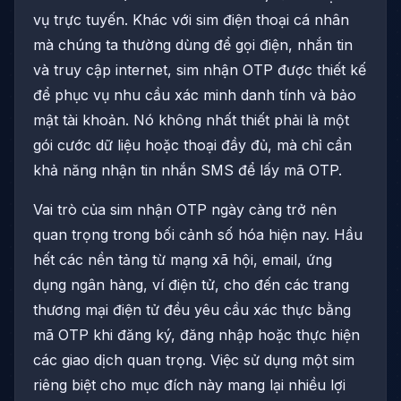
vụ trực tuyến. Khác với sim điện thoại cá nhân
mà chúng ta thường dùng để gọi điện, nhắn tin
và truy cập internet, sim nhận OTP được thiết kế
để phục vụ nhu cầu xác minh danh tính và bảo
mật tài khoản. Nó không nhất thiết phải là một
gói cước dữ liệu hoặc thoại đầy đủ, mà chỉ cần
khả năng nhận tin nhắn SMS để lấy mã OTP.
Vai trò của sim nhận OTP ngày càng trở nên
quan trọng trong bối cảnh số hóa hiện nay. Hầu
hết các nền tảng từ mạng xã hội, email, ứng
dụng ngân hàng, ví điện tử, cho đến các trang
thương mại điện tử đều yêu cầu xác thực bằng
mã OTP khi đăng ký, đăng nhập hoặc thực hiện
các giao dịch quan trọng. Việc sử dụng một sim
riêng biệt cho mục đích này mang lại nhiều lợi