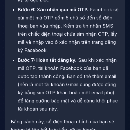
Bước 6: Xác nhận qua mã OTP.
Facebook sẽ
gửi một mã OTP gồm 5 chữ số đến số điện
thoại bạn vừa nhập. Kiểm tra tin nhắn SMS
trên chiếc điện thoại chứa sim nhận OTP, lấy
mã và nhập vào ô xác nhận trên trang đăng
ký Facebook.
Bước 7: Hoàn tất đăng ký.
Sau khi xác nhận
mã OTP, tài khoản Facebook của bạn đã
được tạo thành công. Bạn có thể thêm email
(nên là một tài khoản Gmail cũng được đăng
ký bằng sim OTP khác hoặc một email phụ)
để tăng cường bảo mật và dễ dàng khôi phục
tài khoản sau này.
Bằng cách này, số điện thoại chính của bạn sẽ
không bị liên kết trực tiếp với tài khoản