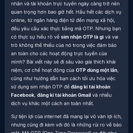
nhân và tài khoản trực tuyến ngày càng trở nên
quan trọng hơn bao giờ hết. Hầu hết các dịch vụ
online, từ ngân hàng điện tử đến mạng xã hội,
đều yêu cầu xác thực bằng mã OTP. Nhưng bạn
có thực sự hiểu rõ về
sim nhận OTP là gì
và vai
trò không thể thiếu của nó trong việc đảm bảo
an toàn cho các hoạt động trực tuyến của
mình? Bài viết này sẽ đi sâu vào giải thích khái
niệm, cơ chế hoạt động của
OTP dùng một lần
,
cũng như hướng dẫn bạn cách tối ưu hóa việc
sử dụng sim nhận OTP để
đăng kí tài khoản
Facebook
,
đăng kí tài khoản Gmail
và nhiều
dịch vụ khác một cách an toàn nhất.
Sự tiện lợi của internet đã mang lại vô vàn lợi ích,
nhưng cũng đi kèm với đó là những rủi ro về bảo