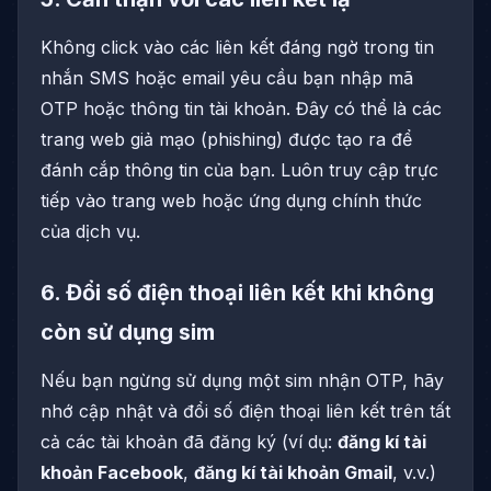
Không click vào các liên kết đáng ngờ trong tin
nhắn SMS hoặc email yêu cầu bạn nhập mã
OTP hoặc thông tin tài khoản. Đây có thể là các
trang web giả mạo (phishing) được tạo ra để
đánh cắp thông tin của bạn. Luôn truy cập trực
tiếp vào trang web hoặc ứng dụng chính thức
của dịch vụ.
6. Đổi số điện thoại liên kết khi không
còn sử dụng sim
Nếu bạn ngừng sử dụng một sim nhận OTP, hãy
nhớ cập nhật và đổi số điện thoại liên kết trên tất
cả các tài khoản đã đăng ký (ví dụ:
đăng kí tài
khoản Facebook
,
đăng kí tài khoản Gmail
, v.v.)