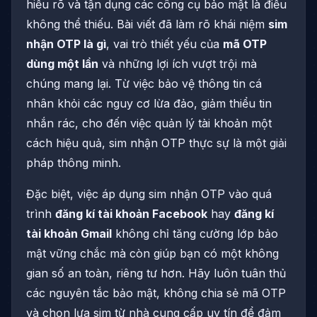
hiểu rõ và tận dụng các công cụ bảo mật là điều
không thể thiếu. Bài viết đã làm rõ khái niệm
sim
nhận OTP là gì
, vai trò thiết yếu của
mã OTP
dùng một lần
và những lợi ích vượt trội mà
chúng mang lại. Từ việc bảo vệ thông tin cá
nhân khỏi các nguy cơ lừa đảo, giảm thiểu tin
nhắn rác, cho đến việc quản lý tài khoản một
cách hiệu quả, sim nhận OTP thực sự là một giải
pháp thông minh.
Đặc biệt, việc áp dụng sim nhận OTP vào quá
trình
đăng kí tài khoản Facebook
hay
đăng kí
tài khoản Gmail
không chỉ tăng cường lớp bảo
mật vững chắc mà còn giúp bạn có một không
gian số an toàn, riêng tư hơn. Hãy luôn tuân thủ
các nguyên tắc bảo mật, không chia sẻ mã OTP
và chọn lựa sim từ nhà cung cấp uy tín để đảm