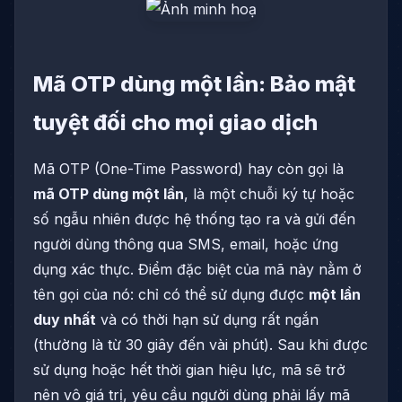
Mã OTP dùng một lần: Bảo mật
tuyệt đối cho mọi giao dịch
Mã OTP (One-Time Password) hay còn gọi là
mã OTP dùng một lần
, là một chuỗi ký tự hoặc
số ngẫu nhiên được hệ thống tạo ra và gửi đến
người dùng thông qua SMS, email, hoặc ứng
dụng xác thực. Điểm đặc biệt của mã này nằm ở
tên gọi của nó: chỉ có thể sử dụng được
một lần
duy nhất
và có thời hạn sử dụng rất ngắn
(thường là từ 30 giây đến vài phút). Sau khi được
sử dụng hoặc hết thời gian hiệu lực, mã sẽ trở
nên vô giá trị, yêu cầu người dùng phải lấy mã