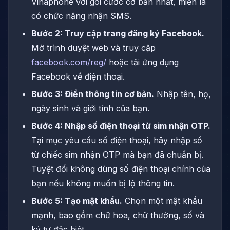
Vinaphone với gói cước cơ bản nhất, miễn là
có chức năng nhận SMS.
Bước 2: Truy cập trang đăng ký Facebook.
Mở trình duyệt web và truy cập
facebook.com/reg/
hoặc tải ứng dụng
Facebook về điện thoại.
Bước 3: Điền thông tin cơ bản.
Nhập tên, họ,
ngày sinh và giới tính của bạn.
Bước 4: Nhập số điện thoại từ sim nhận OTP.
Tại mục yêu cầu số điện thoại, hãy nhập số
từ chiếc sim nhận OTP mà bạn đã chuẩn bị.
Tuyệt đối không dùng số điện thoại chính của
bạn nếu không muốn bị lộ thông tin.
Bước 5: Tạo mật khẩu.
Chọn một mật khẩu
mạnh, bao gồm chữ hoa, chữ thường, số và
ký tự đặc biệt.