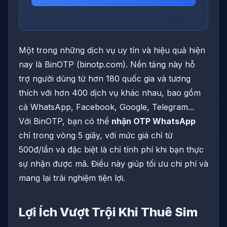
Một trong những dịch vụ uy tín và hiệu quả hiện
nay là BinOTP (binotp.com). Nền tảng này hỗ
trợ người dùng từ hơn 180 quốc gia và tương
thích với hơn 400 dịch vụ khác nhau, bao gồm
cả WhatsApp, Facebook, Google, Telegram...
Với BinOTP, bạn có thể
nhận OTP WhatsApp
chỉ trong vòng 5 giây, với mức giá chỉ từ
500đ/lần và đặc biệt là chỉ tính phí khi bạn thực
sự nhận được mã. Điều này giúp tối ưu chi phí và
mang lại trải nghiệm tiện lợi.
Lợi Ích Vượt Trội Khi Thuê Sim