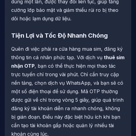
dùng một lần, được thay đổi liên tục, giúp tăng
cường lớp bảo mật và giảm thiểu rủi ro bị theo
dõi hoặc lạm dụng dữ liệu.
Tiện Lợi và Tốc Độ Nhanh Chóng
Quên đi việc phải ra cửa hàng mua sim, đăng ký
thông tin cá nhân phức tạp. Với dịch vụ
thuê sim
nhận OTP
, bạn có thể thực hiện mọi thao tác
trực tuyến chỉ trong vài phút. Chỉ cần truy cập
nền tảng, chọn dịch vụ WhatsApp, và bạn sẽ có
một số điện thoại để sử dụng. Mã OTP thường
được gửi về chỉ trong vòng 5 giây, giúp quá trình
đăng ký tài khoản diễn ra nhanh chóng, không
bị gián đoạn. Điều này đặc biệt hữu ích khi bạn
cần tạo tài khoản gấp hoặc quản lý nhiều tài
khoản cùng lúc.