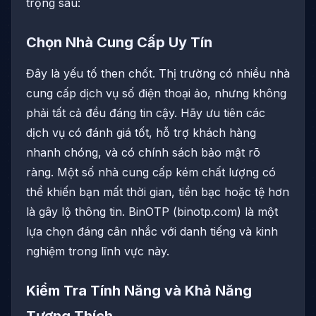
trọng sau:
Chọn Nhà Cung Cấp Uy Tín
Đây là yếu tố then chốt. Thị trường có nhiều nhà
cung cấp dịch vụ số điện thoại ảo, nhưng không
phải tất cả đều đáng tin cậy. Hãy ưu tiên các
dịch vụ có đánh giá tốt, hỗ trợ khách hàng
nhanh chóng, và có chính sách bảo mật rõ
ràng. Một số nhà cung cấp kém chất lượng có
thể khiến bạn mất thời gian, tiền bạc hoặc tệ hơn
là gây lộ thông tin. BinOTP (binotp.com) là một
lựa chọn đáng cân nhắc với danh tiếng và kinh
nghiệm trong lĩnh vực này.
Kiểm Tra Tính Năng và Khả Năng