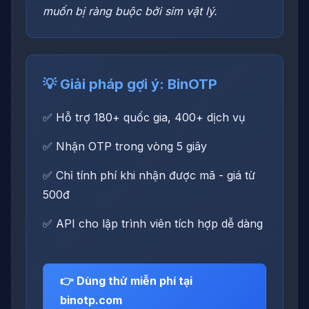
muốn bị ràng buộc bởi sim vật lý.
💡 Giải pháp gợi ý: BinOTP
✅ Hỗ trợ 180+ quốc gia, 400+ dịch vụ
✅ Nhận OTP trong vòng 5 giây
✅ Chỉ tính phí khi nhận được mã - giá từ
500đ
✅ API cho lập trình viên tích hợp dễ dàng
👉 Dùng thử miễn phí tại
binotp.com