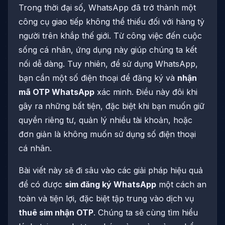
Trong thời đại số, WhatsApp đã trở thành một
công cụ giao tiếp không thể thiếu đối với hàng tỷ
người trên khắp thế giới. Từ công việc đến cuộc
sống cá nhân, ứng dụng này giúp chúng ta kết
nối dễ dàng. Tuy nhiên, để sử dụng WhatsApp,
bạn cần một số điện thoại để đăng ký và
nhận
mã OTP WhatsApp
xác minh. Điều này đôi khi
gây ra những bất tiện, đặc biệt khi bạn muốn giữ
quyền riêng tư, quản lý nhiều tài khoản, hoặc
đơn giản là không muốn sử dụng số điện thoại
cá nhân.
Bài viết này sẽ đi sâu vào các giải pháp hiệu quả
để có được
sim đăng ký WhatsApp
một cách an
toàn và tiện lợi, đặc biệt tập trung vào dịch vụ
thuê sim nhận OTP
. Chúng ta sẽ cùng tìm hiểu