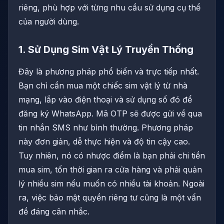
riêng, phù hợp với từng nhu cầu sử dụng cụ thể
của người dùng.
1. Sử Dụng Sim Vật Lý Truyền Thống
Đây là phương pháp phổ biến và trực tiếp nhất.
Bạn chỉ cần mua một chiếc sim vật lý từ nhà
mạng, lắp vào điện thoại và sử dụng số đó để
đăng ký WhatsApp. Mã OTP sẽ được gửi về qua
tin nhắn SMS như bình thường. Phương pháp
này đơn giản, dễ thực hiện và độ tin cậy cao.
Tuy nhiên, nó có nhược điểm là bạn phải chi tiền
mua sim, tốn thời gian ra cửa hàng và phải quản
lý nhiều sim nếu muốn có nhiều tài khoản. Ngoài
ra, việc bảo mật quyền riêng tư cũng là một vấn
đề đáng cân nhắc.