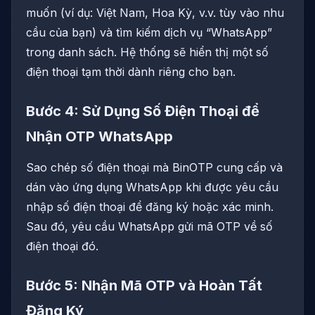
muốn (ví dụ: Việt Nam, Hoa Kỳ, v.v. tùy vào nhu
cầu của bạn) và tìm kiếm dịch vụ “WhatsApp”
trong danh sách. Hệ thống sẽ hiển thị một số
điện thoại tạm thời dành riêng cho bạn.
Bước 4: Sử Dụng Số Điện Thoại để
Nhận OTP WhatsApp
Sao chép số điện thoại mà BinOTP cung cấp và
dán vào ứng dụng WhatsApp khi được yêu cầu
nhập số điện thoại để đăng ký hoặc xác minh.
Sau đó, yêu cầu WhatsApp gửi mã OTP về số
điện thoại đó.
Bước 5: Nhận Mã OTP và Hoàn Tất
Đăng Ký