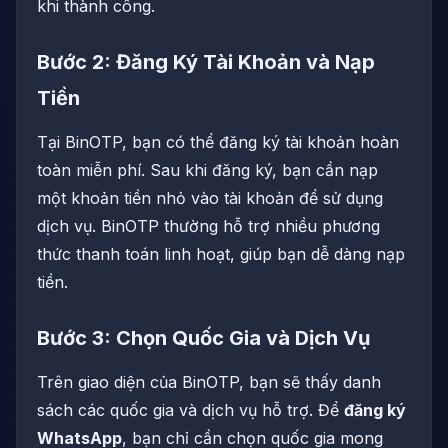
khi thành công.
Bước 2: Đăng Ký Tài Khoản và Nạp
Tiền
Tại BinOTP, bạn có thể đăng ký tài khoản hoàn
toàn miễn phí. Sau khi đăng ký, bạn cần nạp
một khoản tiền nhỏ vào tài khoản để sử dụng
dịch vụ. BinOTP thường hỗ trợ nhiều phương
thức thanh toán linh hoạt, giúp bạn dễ dàng nạp
tiền.
Bước 3: Chọn Quốc Gia và Dịch Vụ
Trên giao diện của BinOTP, bạn sẽ thấy danh
sách các quốc gia và dịch vụ hỗ trợ. Để
đăng ký
WhatsApp
, bạn chỉ cần chọn quốc gia mong