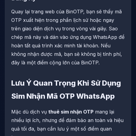
Quay lại trang web của BinOTP, bạn sẽ thấy mã
OTP xuất hiện trong phần lịch sử hoặc ngay
trên giao diện dịch vụ trong vòng vài giây. Sao
chép mã này và dán vào ứng dụng WhatsApp để
hoàn tất quá trình xác minh tài khoản. Nếu
không nhận được mã, bạn sẽ không bị tính phí,
đây là một điểm cộng lớn của BinOTP.
Lưu Ý Quan Trọng Khi Sử Dụng
Sim Nhận Mã OTP WhatsApp
Mặc dù dịch vụ
thuê sim nhận OTP
mang lại
nhiều lợi ích, nhưng để đảm bảo an toàn và hiệu
quả tối đa, bạn cần lưu ý một số điểm quan