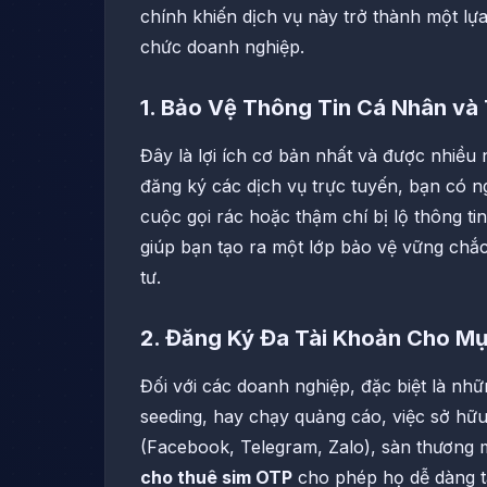
chính khiến dịch vụ này trở thành một lự
chức doanh nghiệp.
1. Bảo Vệ Thông Tin Cá Nhân và
Đây là lợi ích cơ bản nhất và được nhiều 
đăng ký các dịch vụ trực tuyến, bạn có n
cuộc gọi rác hoặc thậm chí bị lộ thông t
giúp bạn tạo ra một lớp bảo vệ vững chắc
tư.
2. Đăng Ký Đa Tài Khoản Cho Mụ
Đối với các doanh nghiệp, đặc biệt là nhữ
seeding, hay chạy quảng cáo, việc sở hữu
(Facebook, Telegram, Zalo), sàn thương mạ
cho thuê sim OTP
cho phép họ dễ dàng tạ