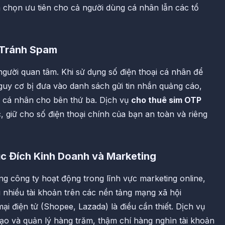
a chọn ưu tiên cho cả người dùng cá nhân lẫn các tổ
 Tránh Spam
người quan tâm. Khi sử dụng số điện thoại cá nhân để
guy cơ bị đưa vào danh sách gửi tin nhắn quảng cáo,
in cá nhân cho bên thứ ba. Dịch vụ
cho thuê sim OTP
, giữ cho số điện thoại chính của bạn an toàn và riêng
c Đích Kinh Doanh và Marketing
ng công ty hoạt động trong lĩnh vực marketing online,
 nhiều tài khoản trên các nền tảng mạng xã hội
i điện tử (Shopee, Lazada) là điều cần thiết. Dịch vụ
o và quản lý hàng trăm, thậm chí hàng nghìn tài khoản