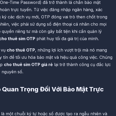
(One-Time Password) đã trở thành lá chắn bảo mật
 khoản trực tuyến. Từ việc đăng nhập ngân hàng, xác
ký các dịch vụ mới, OTP đóng vai trò then chốt trong
hiên, việc phải sử dụng số điện thoại cá nhân cho mọi
 quyền riêng tư mà còn gây bất tiện khi cần quản lý
cho thuê sim OTP
phát huy tối đa giá trị của mình.
h vụ
cho thuê OTP
, những lợi ích vượt trội mà nó mang
y tín để tối ưu hóa bảo mật và hiệu quả công việc. Chúng
áp
cho thuê sim OTP giá rẻ
lại trở thành công cụ đắc lực
ỷ nguyên số.
ó Quan Trọng Đối Với Bảo Mật Trực
là một chuỗi ký tự hoặc số được tạo ra ngẫu nhiên và