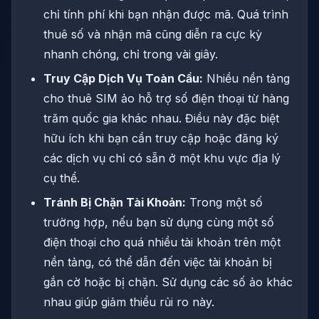
chỉ tính phí khi bạn nhận được mã. Quá trình
thuê số và nhận mã cũng diễn ra cực kỳ
nhanh chóng, chỉ trong vài giây.
Truy Cập Dịch Vụ Toàn Cầu:
Nhiều nền tảng
cho thuê SIM ảo hỗ trợ số điện thoại từ hàng
trăm quốc gia khác nhau. Điều này đặc biệt
hữu ích khi bạn cần truy cập hoặc đăng ký
các dịch vụ chỉ có sẵn ở một khu vực địa lý
cụ thể.
Tránh Bị Chặn Tài Khoản:
Trong một số
trường hợp, nếu bạn sử dụng cùng một số
điện thoại cho quá nhiều tài khoản trên một
nền tảng, có thể dẫn đến việc tài khoản bị
gắn cờ hoặc bị chặn. Sử dụng các số ảo khác
nhau giúp giảm thiểu rủi ro này.