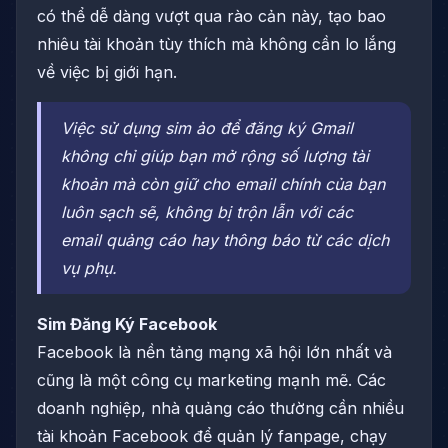
có thể dễ dàng vượt qua rào cản này, tạo bao
nhiêu tài khoản tùy thích mà không cần lo lắng
về việc bị giới hạn.
Việc sử dụng sim ảo để đăng ký Gmail
không chỉ giúp bạn mở rộng số lượng tài
khoản mà còn giữ cho email chính của bạn
luôn sạch sẽ, không bị trộn lẫn với các
email quảng cáo hay thông báo từ các dịch
vụ phụ.
Sim Đăng Ký Facebook
Facebook là nền tảng mạng xã hội lớn nhất và
cũng là một công cụ marketing mạnh mẽ. Các
doanh nghiệp, nhà quảng cáo thường cần nhiều
tài khoản Facebook để quản lý fanpage, chạy