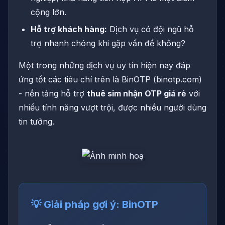
cộng lớn.
Hỗ trợ khách hàng:
Dịch vụ có đội ngũ hỗ
trợ nhanh chóng khi gặp vấn đề không?
Một trong những dịch vụ uy tín hiện nay đáp
ứng tốt các tiêu chí trên là BinOTP (binotp.com)
- nền tảng hỗ trợ
thuê sim nhận OTP giá rẻ
với
nhiều tính năng vượt trội, được nhiều người dùng
tin tưởng.
💡 Giải pháp gợi ý: BinOTP