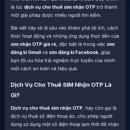
là lúc
dịch vụ cho thuê sim nhận OTP
trở thành
một giải pháp được nhiều người tìm kiếm.
Bài viết này sẽ đi sâu vào khám phá lợi ích, cách
thức hoạt động và những ứng dụng thực tiễn của
sim nhận OTP giá rẻ
, đặc biệt là trong việc
sim
đăng kí Gmail
và
sim đăng kí Facebook
, giúp
bạn tối ưu hóa trải nghiệm trực tuyến của mình
một cách an toàn và hiệu quả.
Dịch Vụ Cho Thuê SIM Nhận OTP Là
Gì?
Dịch vụ cho thuê sim nhận OTP
, hay còn gọi là
dịch vụ thuê số điện thoại ảo, cho phép người
dùng sử dụng một số điện thoại tạm thời để nhận