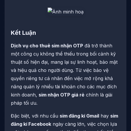
Kết Luận
Dịch vụ cho thuê sim nhận OTP
đã trở thành
một công cụ không thể thiếu trong bối cảnh kỹ
thuật số hiện đại, mang lại sự linh hoạt, bảo mật
và hiệu quả cho người dùng. Từ việc bảo vệ
quyền riêng tư cá nhân đến việc mở rộng khả
năng quản lý nhiều tài khoản cho các mục đích
kinh doanh,
sim nhận OTP giá rẻ
chính là giải
pháp tối ưu.
Đặc biệt, với nhu cầu
sim đăng kí Gmail
hay
sim
đăng kí Facebook
ngày càng lớn, việc chọn lựa