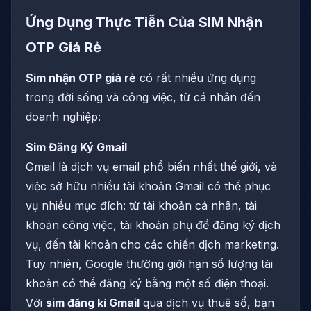
Ứng Dụng Thực Tiễn Của SIM Nhận
OTP Giá Rẻ
Sim nhận OTP giá rẻ
có rất nhiều ứng dụng
trong đời sống và công việc, từ cá nhân đến
doanh nghiệp:
Sim Đăng Ký Gmail
Gmail là dịch vụ email phổ biến nhất thế giới, và
việc sở hữu nhiều tài khoản Gmail có thể phục
vụ nhiều mục đích: từ tài khoản cá nhân, tài
khoản công việc, tài khoản phụ để đăng ký dịch
vụ, đến tài khoản cho các chiến dịch marketing.
Tuy nhiên, Google thường giới hạn số lượng tài
khoản có thể đăng ký bằng một số điện thoại.
Với
sim đăng kí Gmail
qua dịch vụ thuê số, bạn