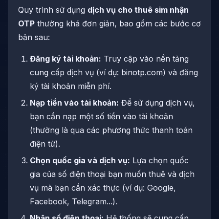
Quy trình sử dụng
dịch vụ cho thuê sim nhận
OTP
thường khá đơn giản, bao gồm các bước cơ
bản sau:
Đăng ký tài khoản:
Truy cập vào nền tảng
cung cấp dịch vụ (ví dụ: binotp.com) và đăng
ký tài khoản miễn phí.
Nạp tiền vào tài khoản:
Để sử dụng dịch vụ,
bạn cần nạp một số tiền vào tài khoản
(thường là qua các phương thức thanh toán
điện tử).
Chọn quốc gia và dịch vụ:
Lựa chọn quốc
gia của số điện thoại bạn muốn thuê và dịch
vụ mà bạn cần xác thực (ví dụ: Google,
Facebook, Telegram...).
Nhận số điện thoại:
Hệ thống sẽ cung cấp