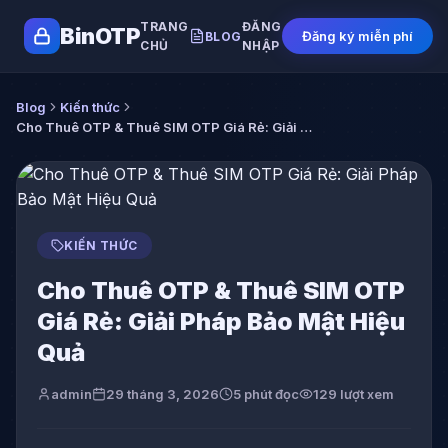
TRANG
ĐĂNG
BinOTP
Đăng ký miễn phí
BLOG
CHỦ
NHẬP
Blog
Kiến thức
Cho Thuê OTP & Thuê SIM OTP Giá Rẻ: Giải Pháp Bảo Mật Hiệu Quả
KIẾN THỨC
Cho Thuê OTP & Thuê SIM OTP
Giá Rẻ: Giải Pháp Bảo Mật Hiệu
Quả
admin
29 tháng 3, 2026
5
phút đọc
129
lượt xem